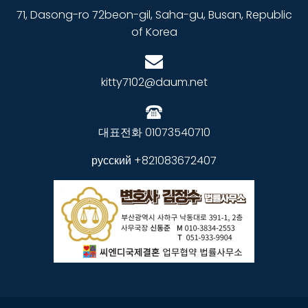
71, Dasong-ro 72beon-gil, Saha-gu, Busan, Republic
of Korea
kitty7102@daum.net
대표전화 01073540710
русский +821083672407